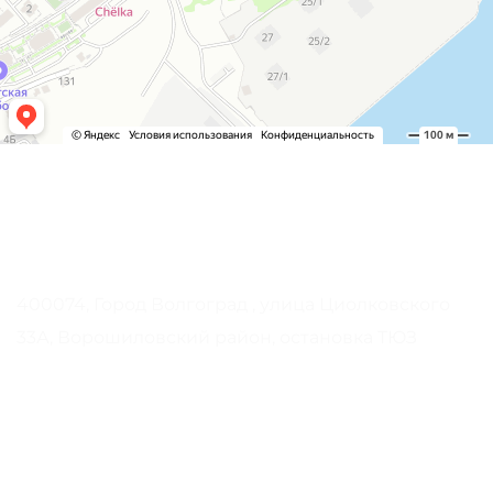
Контакты
Наш адрес
400074, Город Волгоград , улица Циолковского
33А, Ворошиловский район, остановка ТЮЗ
Телефон
+7 (909) 393-38-33
ОСТАВИТЬ ЗАЯВКУ